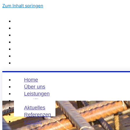
Zum Inhalt springen
Home
Über uns
Leistungen
Zertifikate
Aktuelles
Referenzen
Kontakt
Home
Über uns
Leistungen
Zertifikate
Aktuelles
Referenzen
Kontakt